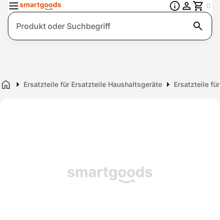
0
Suche
Ersatzteile für Ersatzteile Haushaltsgeräte
Ersatzteile fü
Home