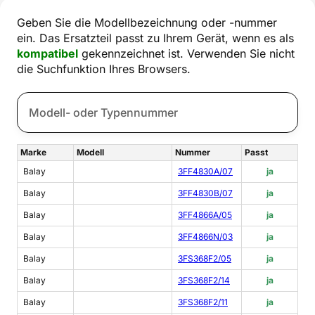
Geben Sie die Modellbezeichnung oder -nummer
ein. Das Ersatzteil passt zu Ihrem Gerät, wenn es als
kompatibel
gekennzeichnet ist. Verwenden Sie nicht
die Suchfunktion Ihres Browsers.
Marke
Modell
Nummer
Passt
Balay
3FF4830A/07
ja
Balay
3FF4830B/07
ja
Balay
3FF4866A/05
ja
Balay
3FF4866N/03
ja
Balay
3FS368F2/05
ja
Balay
3FS368F2/14
ja
Balay
3FS368F2/11
ja