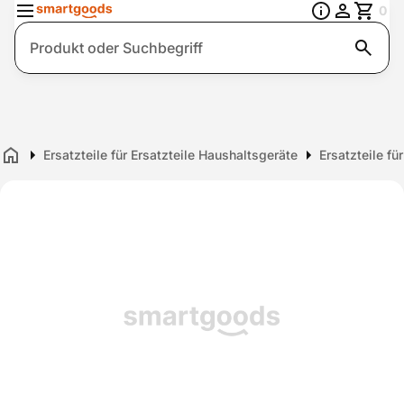
0
Suche
Ersatzteile für Ersatzteile Haushaltsgeräte
Ersatzteile fü
Home