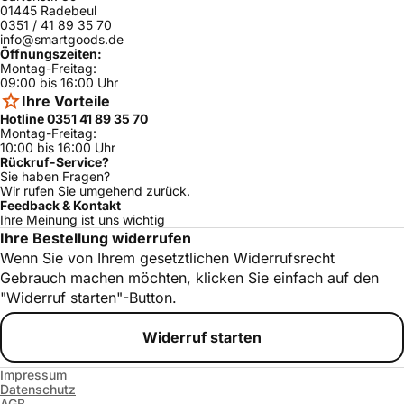
01445 Radebeul
KSU49600NE
0351 / 41 89 35 70
Bosch
ja
/04
info@smartgoods.de
Öffnungszeiten:
Bosch
KSU32610/10
ja
Montag-Freitag:
09:00 bis 16:00 Uhr
KSU49621NE/
Bosch
ja
Ihre Vorteile
14
Hotline 0351 41 89 35 70
KSU49670NE/
Montag-Freitag:
Bosch
ja
03
10:00 bis 16:00 Uhr
Rückruf-Service?
KSU40600SA
Sie haben Fragen?
Bosch
ja
/03
Wir rufen Sie umgehend zurück.
Feedback & Kontakt
KSU49621AU/
Bosch
ja
Ihre Meinung ist uns wichtig
02
Ihre Bestellung widerrufen
KSU40631NE/
Wenn Sie von Ihrem gesetztlichen Widerrufsrecht
Bosch
ja
01
Gebrauch machen möchten, klicken Sie einfach auf den
Bosch
KSU32620/14
ja
"Widerruf starten"-Button.
KSU49600NE
Bosch
ja
/03
Widerruf starten
KSU40631NE/
Bosch
ja
05
Impressum
Datenschutz
KSU40620FF/
AGB