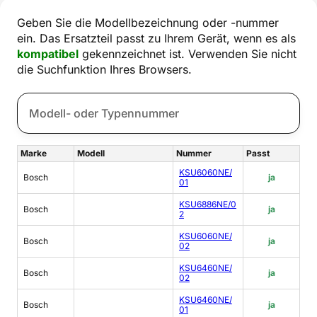
Geben Sie die Modellbezeichnung oder -nummer
ein. Das Ersatzteil passt zu Ihrem Gerät, wenn es als
kompatibel
gekennzeichnet ist. Verwenden Sie nicht
die Suchfunktion Ihres Browsers.
Marke
Modell
Nummer
Passt
KSU6060NE/
Bosch
ja
01
KSU6886NE/0
Bosch
ja
2
KSU6060NE/
Bosch
ja
02
KSU6460NE/
Bosch
ja
02
KSU6460NE/
Bosch
ja
01