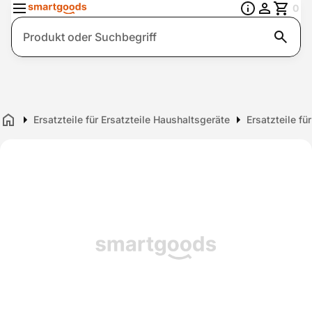
0
Suche
Ersatzteile für Ersatzteile Haushaltsgeräte
Ersatzteile fü
Home