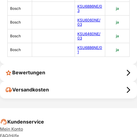
KSU6886NE/0
Bosch
ja
3
KSU6060NE/
Bosch
ja
03
KSU6460NE/
Bosch
ja
03
KSU6886NE/0
Bosch
ja
1
Bewertungen
Versandkosten
Kundenservice
Mein Konto
FAQ/Hilfe