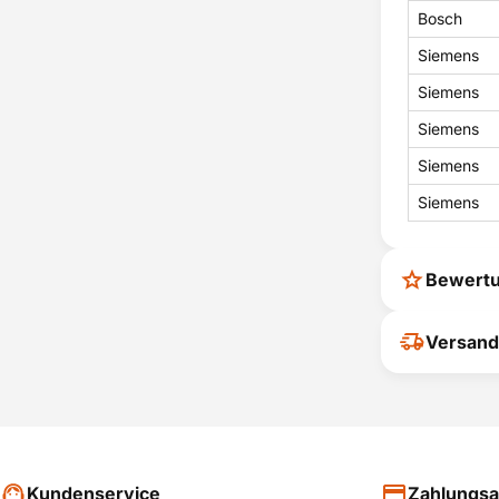
Bosch
Siemens
Siemens
Siemens
Siemens
Siemens
Bewert
Ihr Feedback
Versand
verbessern
ihrer Entsc
P
Kundenservice
Zahlungsa