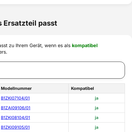
 Ersatzteil passt
sst zu Ihrem Gerät, wenn es als
kompatibel
ers.
Modellnummer
Kompatibel
B1ZKI07104/01
ja
B1ZAI09106/01
ja
B1ZKI08104/01
ja
B1ZKI09105/01
ja