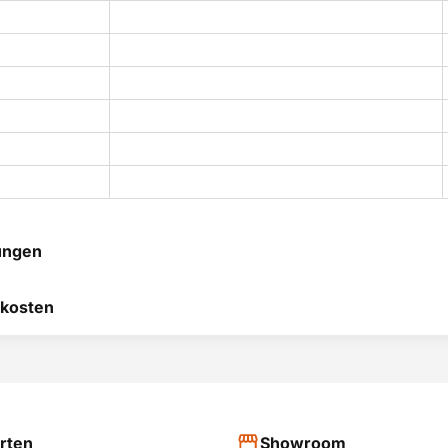
ungen
 hilft uns, uns ständig zu
kosten
 und anderen Kunden bei
heidung zu helfen.
RODUKT BEWERTEN
hier
rten
Showroom