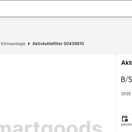
r Klimaanlage
Aktivkohlefilter 00439810
Akt
GPSR
paketv