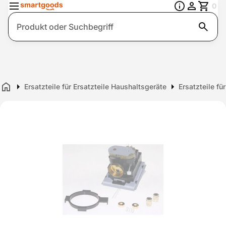
0
Suche
Ersatzteile für Ersatzteile Haushaltsgeräte
Ersatzteile fü
Home