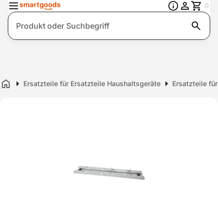
0
Suche
Ersatzteile für Ersatzteile Haushaltsgeräte
Ersatzteile fü
Home