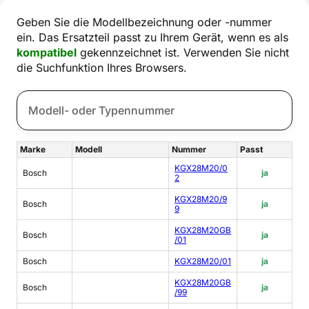
Geben Sie die Modellbezeichnung oder -nummer
ein. Das Ersatzteil passt zu Ihrem Gerät, wenn es als
kompatibel
gekennzeichnet ist. Verwenden Sie nicht
die Suchfunktion Ihres Browsers.
Marke
Modell
Nummer
Passt
KGX28M20/0
Bosch
ja
2
KGX28M20/9
Bosch
ja
9
KGX28M20GB
Bosch
ja
/01
Bosch
KGX28M20/01
ja
KGX28M20GB
Bosch
ja
/99