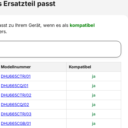
 Ersatzteil passt
sst zu Ihrem Gerät, wenn es als
kompatibel
ers.
Modellnummer
Kompatibel
DHU665CTR/01
ja
DHU665CQ/01
ja
DHU665CTR/02
ja
DHU665CQ/02
ja
DHU665CTR/03
ja
DHU665CGB/01
ja