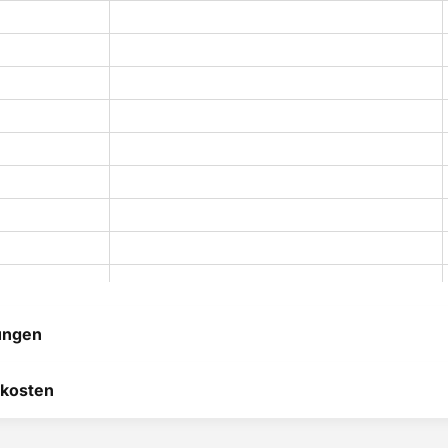
ungen
DUL63CC55/02
 hilft uns, uns ständig zu
kosten
 und anderen Kunden bei
DUL63CC50/02
heidung zu helfen.
DUL63CC50B/02