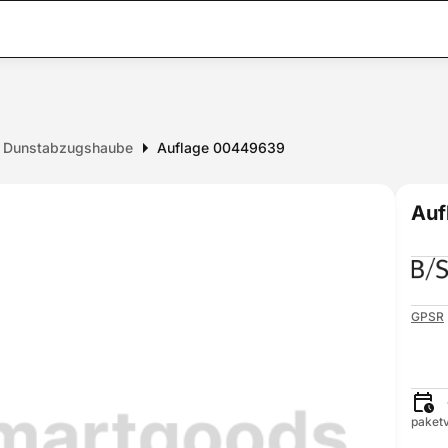
ür Dunstabzugshaube
Auflage 00449639
Auf
GPSR
paketv