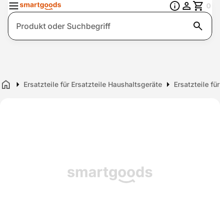
0
Suche
Ersatzteile für Ersatzteile Haushaltsgeräte
Ersatzteile f
Home