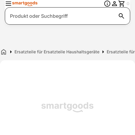
0
Suche
Ersatzteile für Ersatzteile Haushaltsgeräte
Ersatzteile f
Home