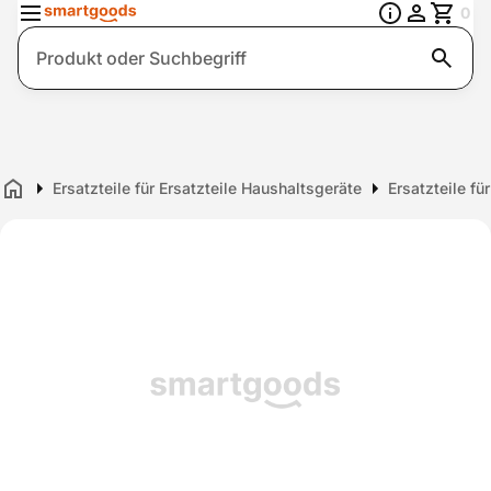
0
Suche
Ersatzteile für Ersatzteile Haushaltsgeräte
Ersatzteile fü
Home