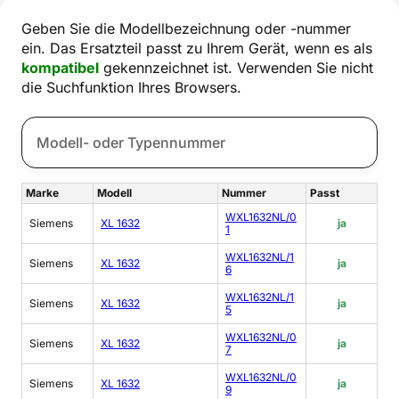
Geben Sie die Modellbezeichnung oder -nummer
ein. Das Ersatzteil passt zu Ihrem Gerät, wenn es als
kompatibel
gekennzeichnet ist. Verwenden Sie nicht
die Suchfunktion Ihres Browsers.
Marke
Modell
Nummer
Passt
WXL1632NL/0
Siemens
XL 1632
ja
1
WXL1632NL/1
Siemens
XL 1632
ja
6
WXL1632NL/1
Siemens
XL 1632
ja
5
WXL1632NL/0
Siemens
XL 1632
ja
7
WXL1632NL/0
Siemens
XL 1632
ja
9