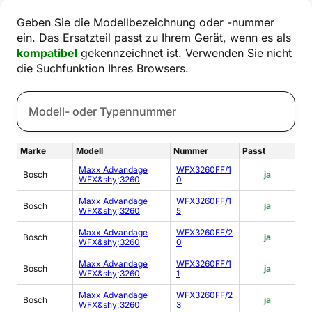
Geben Sie die Modellbezeichnung oder -nummer
ein. Das Ersatzteil passt zu Ihrem Gerät, wenn es als
kompatibel
gekennzeichnet ist. Verwenden Sie nicht
die Suchfunktion Ihres Browsers.
Marke
Modell
Nummer
Passt
Maxx Advandage
WFX3260FF/1
Bosch
ja
WFX&shy;3260
0
Maxx Advandage
WFX3260FF/1
Bosch
ja
WFX&shy;3260
5
Maxx Advandage
WFX3260FF/2
Bosch
ja
WFX&shy;3260
0
Maxx Advandage
WFX3260FF/1
Bosch
ja
WFX&shy;3260
1
Maxx Advandage
WFX3260FF/2
Bosch
ja
WFX&shy;3260
3