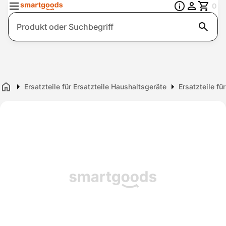
0
Suche
Ersatzteile für Ersatzteile Haushaltsgeräte
Ersatzteile f
Home