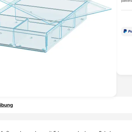
paketv
ibung