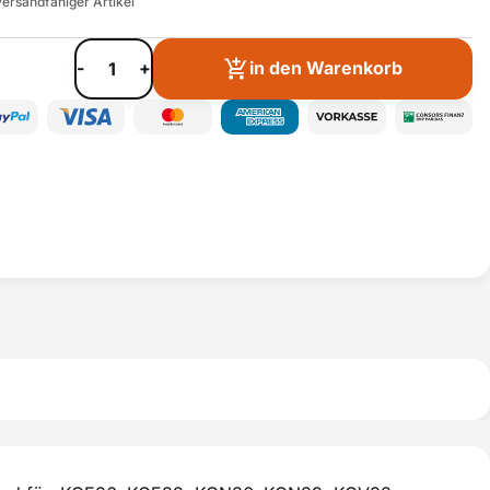
ersandfähiger Artikel
-
+
in den Warenkorb