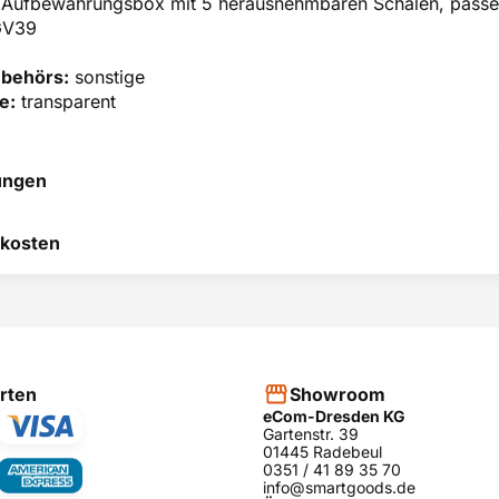
e Aufbewahrungsbox mit 5 herausnehmbaren Schalen, pas
GV39
ubehörs:
sonstige
e:
transparent
ungen
 hilft uns, uns ständig zu
kosten
 und anderen Kunden bei
heidung zu helfen.
RODUKT BEWERTEN
hier
rten
Showroom
eCom-Dresden KG
Gartenstr. 39
01445 Radebeul
0351 / 41 89 35 70
info@smartgoods.de