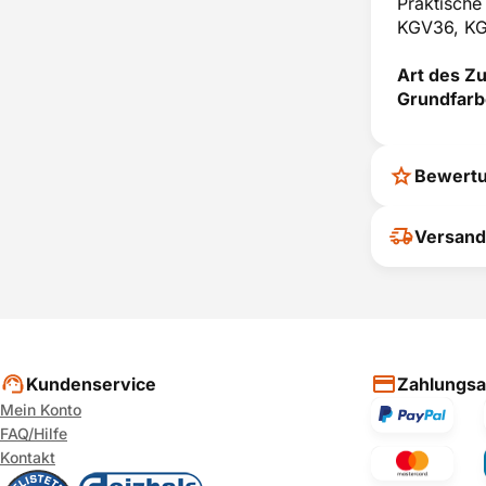
Praktisch
KGV36, K
Art des Z
Grundfarb
Bewert
Ihr Feedback
Versand
verbessern
ihrer Entsc
P
Kundenservice
Zahlungsa
Mein Konto
FAQ/Hilfe
Kontakt