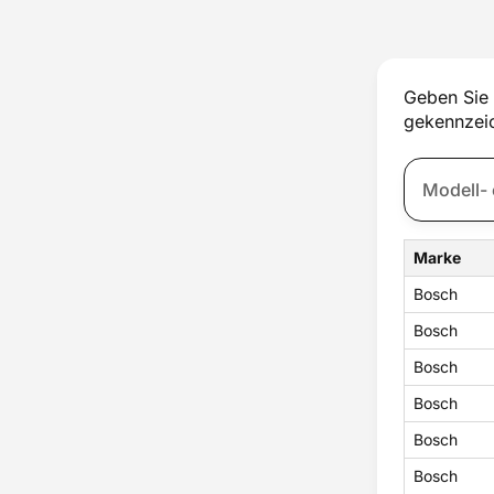
Thermostat
Tür
Türschloss
Ventilator
Geben Sie 
Wassertank
gekennzeic
Zubehör
Zündung
Marke
Bosch
Bosch
Bosch
Bosch
Bosch
Bosch