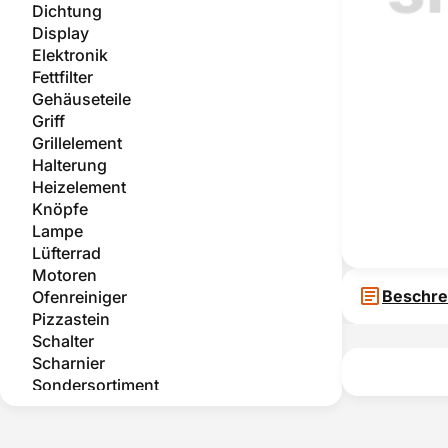
Dichtung
Display
Elektronik
Fettfilter
Gehäuseteile
Griff
Grillelement
Halterung
Heizelement
Knöpfe
Lampe
Lüfterrad
Motoren
Beschre
Ofenreiniger
Pizzastein
Schalter
Scharnier
Sondersortiment
Teleskopauszug
Temperatursensor