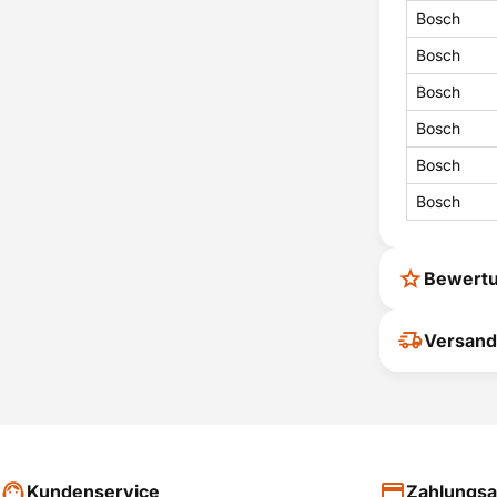
Bosch
Bosch
Bosch
Bosch
Bosch
Bosch
Bewert
Ihr Feedback
Versand
verbessern
ihrer Entsc
P
Kundenservice
Zahlungsa