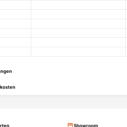
ungen
 hilft uns, uns ständig zu
kosten
 und anderen Kunden bei
heidung zu helfen.
RODUKT BEWERTEN
hier
rten
Showroom