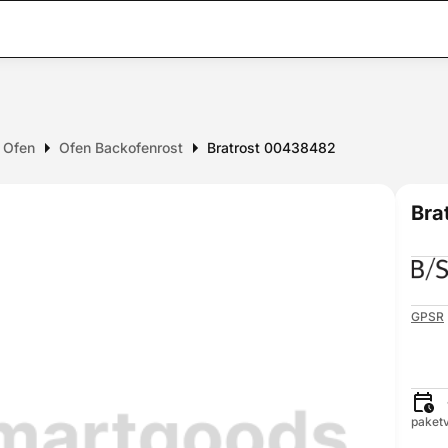
r Ofen
Ofen Backofenrost
Bratrost 00438482
Bra
GPSR
paketv