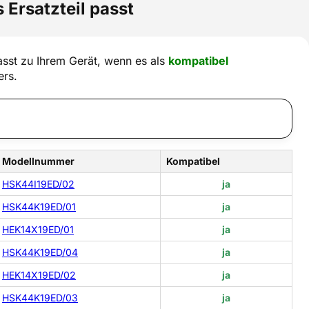
 Ersatzteil passt
sst zu Ihrem Gerät, wenn es als
kompatibel
ers.
Modellnummer
Kompatibel
HSK44I19ED/02
ja
HSK44K19ED/01
ja
HEK14X19ED/01
ja
HSK44K19ED/04
ja
HEK14X19ED/02
ja
HSK44K19ED/03
ja