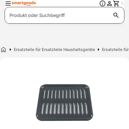
0
Suche
Ersatzteile für Ersatzteile Haushaltsgeräte
Ersatzteile fü
Home