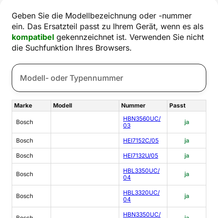
Geben Sie die Modellbezeichnung oder -nummer
ein. Das Ersatzteil passt zu Ihrem Gerät, wenn es als
kompatibel
gekennzeichnet ist. Verwenden Sie nicht
die Suchfunktion Ihres Browsers.
Marke
Modell
Nummer
Passt
HBN3560UC/
Bosch
ja
03
Bosch
HEI7152C/05
ja
Bosch
HEI7132U/05
ja
HBL3350UC/
Bosch
ja
04
HBL3320UC/
Bosch
ja
04
HBN3350UC/
Bosch
ja