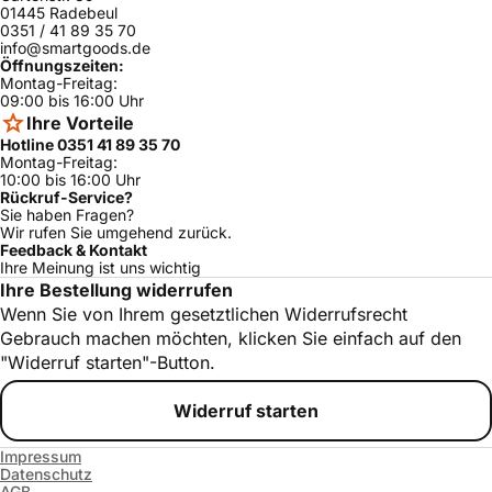
Bosch
HES5042C/01
ja
01445 Radebeul
0351 / 41 89 35 70
HBN5460UC/
info@smartgoods.de
Bosch
ja
01
Öffnungszeiten:
Montag-Freitag:
Bosch
HES5052U/01
ja
09:00 bis 16:00 Uhr
Ihre Vorteile
Bosch
HDI7152U/01
ja
Hotline 0351 41 89 35 70
Bosch
HES7062U/01
ja
Montag-Freitag:
10:00 bis 16:00 Uhr
Bosch
HDI7052U/01
ja
Rückruf-Service?
Sie haben Fragen?
HBN3560UC/
Wir rufen Sie umgehend zurück.
Bosch
ja
01
Feedback & Kontakt
Ihre Meinung ist uns wichtig
Bosch
HES5022U/01
ja
Ihre Bestellung widerrufen
Wenn Sie von Ihrem gesetztlichen Widerrufsrecht
Bosch
HES5042U/01
ja
Gebrauch machen möchten, klicken Sie einfach auf den
HBL3460UC/
Bosch
ja
"Widerruf starten"-Button.
01
Bosch
HES3052C/01
ja
Widerruf starten
Bosch
HES5062C/01
ja
Impressum
Bosch
HDI7132C/01
ja
Datenschutz
AGB