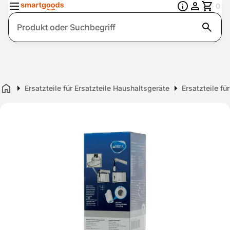
0
Suche
Ersatzteile für Ersatzteile Haushaltsgeräte
Ersatzteile fü
Home