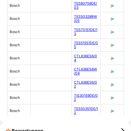
TES60759DE/
Bosch
ja
03
TES50328RW
Bosch
ja
/05
TES70151DE/1
Bosch
ja
3
TES51551DE/0
Bosch
ja
5
CTL636ES6/0
Bosch
ja
4
CTL636ES6W
Bosch
ja
/04
CTL636ES6/0
Bosch
ja
2
TIS30159DE/0
Bosch
ja
2
TES50351DE/1
Bosch
ja
2
TCC78K751/0
Bosch
ja
9
Bewertungen