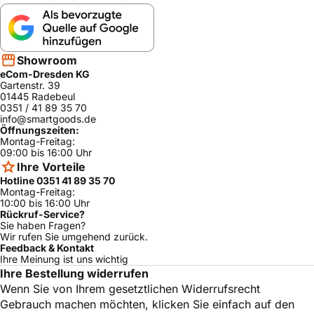
TCA5401CH/
Bosch
Benvenuto Classic
ja
02
TCA5401CH/
Bosch
Benvenuto Classic
ja
01
Showroom
Benvenuto
Bosch
TCA54F9/01
ja
eCom-Dresden KG
Classic&shy;Exclusiv
Gartenstr. 39
01445 Radebeul
Bosch
Benvenuto Classic
TCA5401/02
ja
0351 / 41 89 35 70
info@smartgoods.de
Bosch
Benvenuto Classic
TCA5802/01
ja
Öffnungszeiten:
Montag-Freitag:
Neff
C77V60N2/06
ja
09:00 bis 16:00 Uhr
C17KS61N0/0
Ihre Vorteile
Neff
ja
4
Hotline 0351 41 89 35 70
Montag-Freitag:
Neff
C15KS61N0/07
ja
10:00 bis 16:00 Uhr
Rückruf-Service?
Neff
C17KS61G0/07
ja
Sie haben Fragen?
Wir rufen Sie umgehend zurück.
C17KS61N0/0
Neff
ja
Feedback & Kontakt
1
Ihre Meinung ist uns wichtig
Neff
C77V60N2/08
ja
Ihre Bestellung widerrufen
Wenn Sie von Ihrem gesetztlichen Widerrufsrecht
C17KS61N0/0
Neff
ja
2
Gebrauch machen möchten, klicken Sie einfach auf den