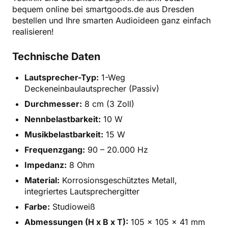
bequem online bei smartgoods.de aus Dresden
bestellen und Ihre smarten Audioideen ganz einfach
realisieren!
Technische Daten
Lautsprecher-Typ:
1-Weg
Deckeneinbaulautsprecher (Passiv)
Durchmesser:
8 cm (3 Zoll)
Nennbelastbarkeit:
10 W
Musikbelastbarkeit:
15 W
Frequenzgang:
90 – 20.000 Hz
Impedanz:
8 Ohm
Material:
Korrosionsgeschütztes Metall,
integriertes Lautsprechergitter
Farbe:
Studioweiß
Abmessungen (H x B x T):
105 x 105 x 41 mm