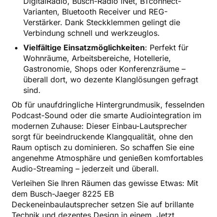
DigitalRadio, Busch-Radio iNet, BTconnect-
Varianten, Bluetooth Receiver und REG-
Verstärker. Dank Steckklemmen gelingt die
Verbindung schnell und werkzeuglos.
Vielfältige Einsatzmöglichkeiten
: Perfekt für
Wohnräume, Arbeitsbereiche, Hotellerie,
Gastronomie, Shops oder Konferenzräume –
überall dort, wo dezente Klanglösungen gefragt
sind.
Ob für unaufdringliche Hintergrundmusik, fesselnden
Podcast-Sound oder die smarte Audiointegration im
modernen Zuhause: Dieser Einbau-Lautsprecher
sorgt für beeindruckende Klangqualität, ohne den
Raum optisch zu dominieren. So schaffen Sie eine
angenehme Atmosphäre und genießen komfortables
Audio-Streaming – jederzeit und überall.
Verleihen Sie Ihren Räumen das gewisse Etwas: Mit
dem Busch-Jaeger 8225 EB
Deckeneinbaulautsprecher setzen Sie auf brillante
Technik und dezentes Design in einem. Jetzt