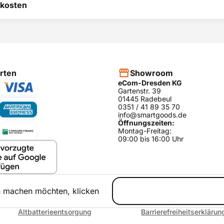
 hilft uns, uns ständig zu
kosten
 und anderen Kunden bei
heidung zu helfen.
RODUKT BEWERTEN
hier
rten
Showroom
eCom-Dresden KG
Gartenstr. 39
01445 Radebeul
0351 / 41 89 35 70
info@smartgoods.de
Öffnungszeiten:
Montag-Freitag:
09:00 bis 16:00 Uhr
h machen möchten, klicken
Altbatterieentsorgung
Barrierefreiheitserklärun