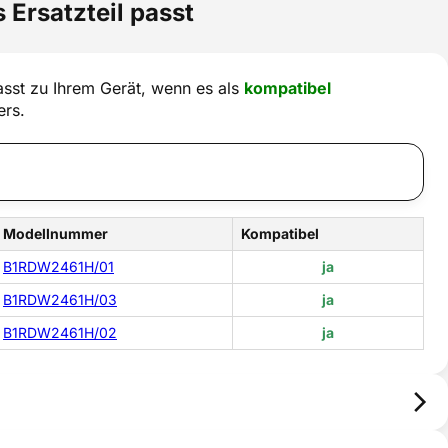
 Ersatzteil passt
sst zu Ihrem Gerät, wenn es als
kompatibel
ers.
Modellnummer
Kompatibel
B1RDW2461H/01
ja
B1RDW2461H/03
ja
B1RDW2461H/02
ja