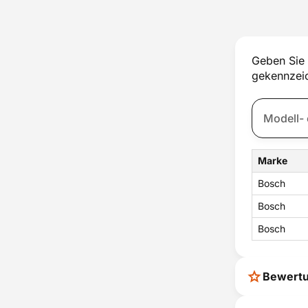
Thermostat
Tür
Türschloss
Ventilator
Geben Sie 
Wassertank
gekennzeic
Zubehör
Zündung
Marke
Bosch
Bosch
Bosch
Bewert