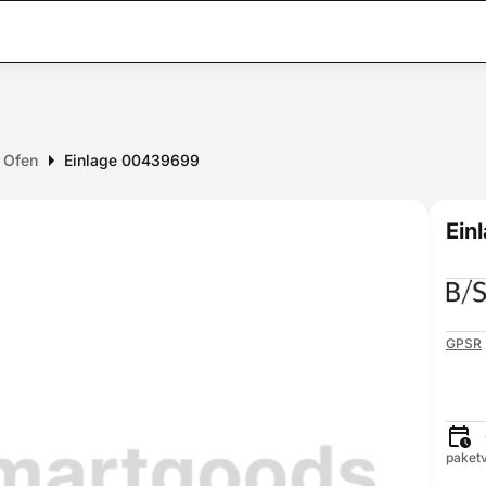
r Ofen
Einlage 00439699
Ein
GPSR
paketv