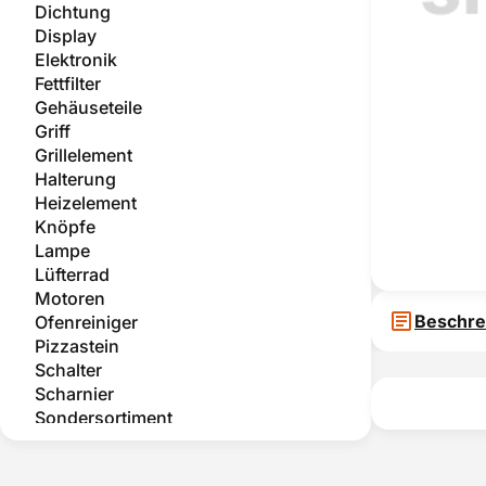
Dichtung
Display
Elektronik
Fettfilter
Gehäuseteile
Griff
Grillelement
Halterung
Heizelement
Knöpfe
Lampe
Lüfterrad
Motoren
Beschre
Ofenreiniger
Pizzastein
Schalter
Scharnier
Sondersortiment
Teleskopauszug
Temperatursensor