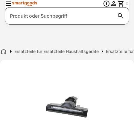
0
Suche
Ersatzteile für Ersatzteile Haushaltsgeräte
Ersatzteile f
Home