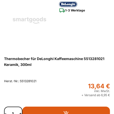
1-3 Werktage
Thermobecher für DeLonghi Kaffeemaschine 5513281021
Keramik, 300ml
Herst.-Nr.: 5513281021
13,64 €
inkl. MwSt.
+ Versand ab 6,95 €
-
+