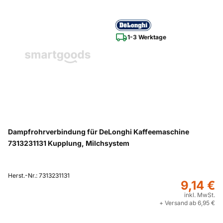
1-3 Werktage
Dampfrohrverbindung für DeLonghi Kaffeemaschine
7313231131 Kupplung, Milchsystem
Herst.-Nr.: 7313231131
9,14 €
inkl. MwSt.
+ Versand ab 6,95 €