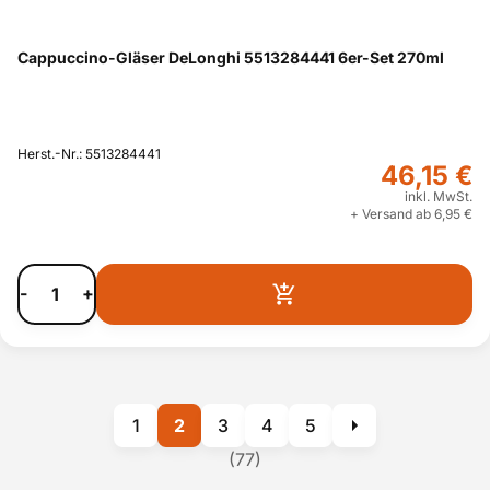
Cappuccino-Gläser DeLonghi 5513284441 6er-Set 270ml
Herst.-Nr.: 5513284441
46,15 €
inkl. MwSt.
+ Versand ab 6,95 €
-
+
1
2
3
4
5
(77)