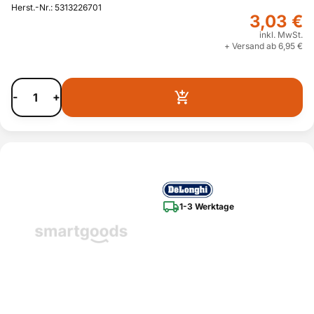
Herst.-Nr.: 5313226701
3,03 €
inkl. MwSt.
+ Versand ab 6,95 €
-
+
1-3 Werktage