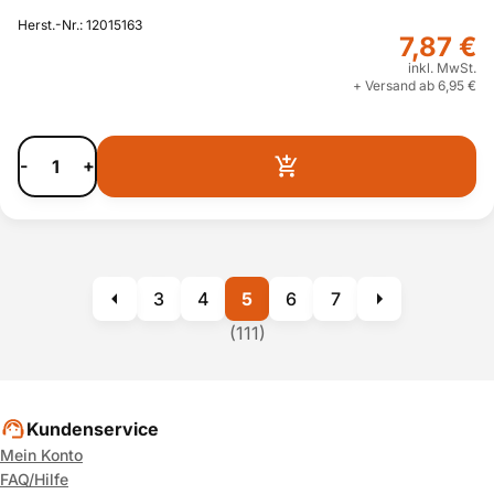
Herst.-Nr.: 12015163
7,87 €
inkl. MwSt.
+ Versand ab 6,95 €
-
+
3
4
5
6
7
(111)
Kundenservice
Mein Konto
FAQ/Hilfe