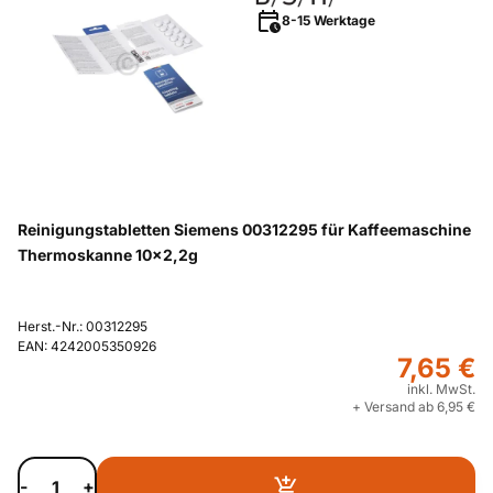
8-15 Werktage
Reinigungstabletten Siemens 00312295 für Kaffeemaschine
Thermoskanne 10x2,2g
Herst.-Nr.: 00312295
EAN: 4242005350926
7,65 €
inkl. MwSt.
+ Versand ab 6,95 €
-
+