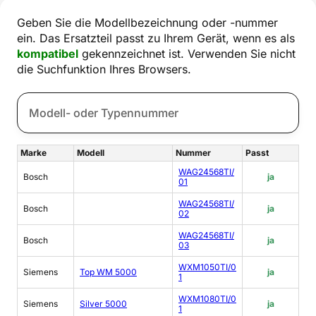
Geben Sie die Modellbezeichnung oder -nummer
ein. Das Ersatzteil passt zu Ihrem Gerät, wenn es als
kompatibel
gekennzeichnet ist. Verwenden Sie nicht
die Suchfunktion Ihres Browsers.
Marke
Modell
Nummer
Passt
WAG24568TI/
Bosch
ja
01
WAG24568TI/
Bosch
ja
02
WAG24568TI/
Bosch
ja
03
WXM1050TI/0
Siemens
Top WM 5000
ja
1
WXM1080TI/0
Siemens
Silver 5000
ja
1