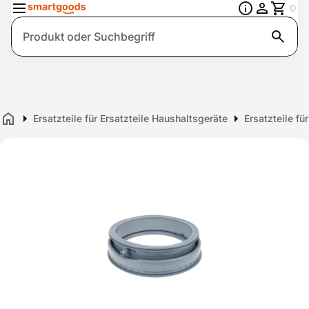
0
Suche
Ersatzteile für Ersatzteile Haushaltsgeräte
Ersatzteile f
Home