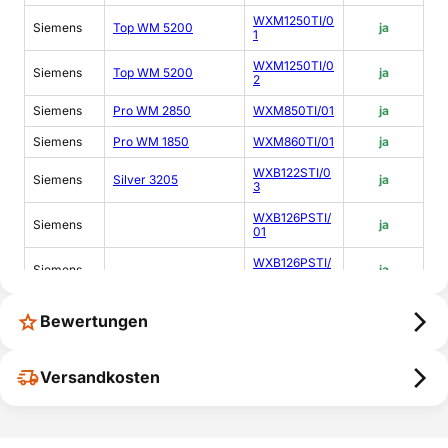
WXM1250TI/0
Siemens
Top WM 5200
ja
1
WXM1250TI/0
Siemens
Top WM 5200
ja
2
Siemens
Pro WM 2850
WXM850TI/01
ja
Siemens
Pro WM 1850
WXM860TI/01
ja
WXB122STI/0
Siemens
Silver 3205
ja
3
WXB126PSTI/
Siemens
ja
01
WXB126PSTI/
Siemens
ja
03
Siemens
WXB80FTI/03
ja
Bewertungen
WXB126PSTI/
Siemens
ja
02
Versandkosten
WXB102PTI/0
Siemens
WM 3005
ja
2
Siemens
Family 805
WXB80FTI/02
ja