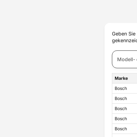
Thermostat
Trockner
Tür
Türfach
Ventil
Geben Sie 
Ventilator
gekennzeic
Verdampfer
Wasserfilter
Wassertank
Zubehör
Marke
Bosch
Bosch
Bosch
Bosch
Bosch