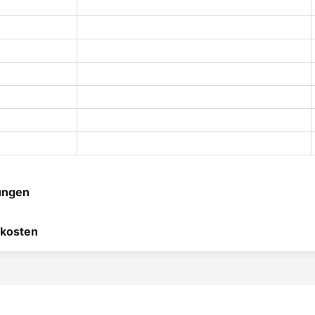
ungen
 hilft uns, uns ständig zu
kosten
 und anderen Kunden bei
heidung zu helfen.
RODUKT BEWERTEN
hier