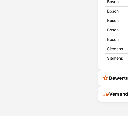
Bosch
Bosch
Bosch
Bosch
Bosch
Siemens
Siemens
Bewert
Ihr Feedback
Versand
verbessern
ihrer Entsc
P