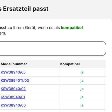
 Ersatzteil passt
sst zu Ihrem Gerät, wenn es als
kompatibel
ers.
Modellnummer
Kompatibel
KSW38940/05
ja
KSW38940TI/03
ja
KSW38940/02
ja
KSW38940/01
ja
KSW38940/06
ja