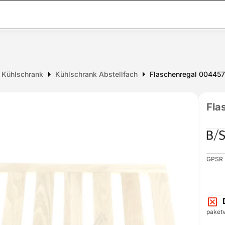
r Kühlschrank
Kühlschrank Abstellfach
Flaschenregal 00445
Fla
GPSR
paketv