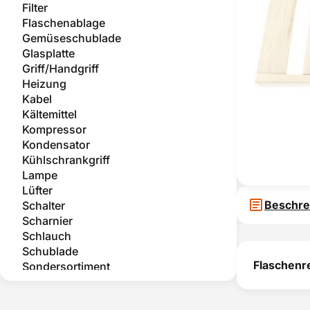
Filter
Flaschenablage
Gemüseschublade
Glasplatte
Griff/Handgriff
Heizung
Kabel
Kältemittel
Kompressor
Kondensator
Kühlschrankgriff
Lampe
Lüfter
Beschre
Schalter
Scharnier
Schlauch
Schublade
Flaschenr
Sondersortiment
Sonstige Gehäuseteile
Sonstiges