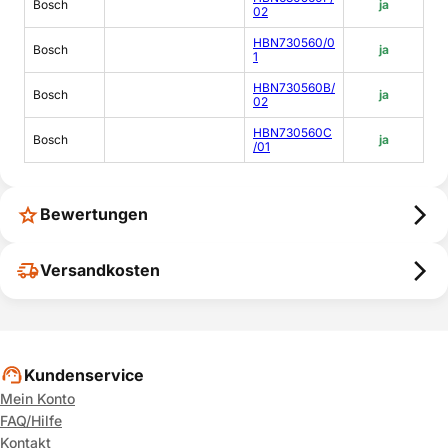
Bosch
ja
02
HBN730560/0
Bosch
ja
1
HBN730560B/
Bosch
ja
02
HBN730560C
Bosch
ja
/01
Bewertungen
Versandkosten
Kundenservice
Mein Konto
FAQ/Hilfe
Kontakt