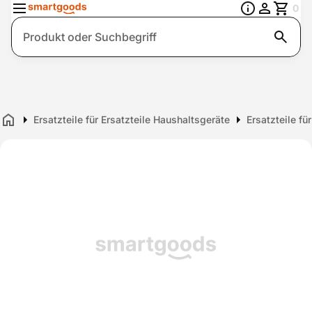
0
Suche
Ersatzteile für Ersatzteile Haushaltsgeräte
Ersatzteile fü
Home