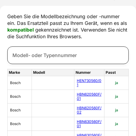
Geben Sie die Modellbezeichnung oder -nummer
ein. Das Ersatzteil passt zu Ihrem Gerät, wenn es als
kompatibel
gekennzeichnet ist. Verwenden Sie nicht
die Suchfunktion Ihres Browsers.
Marke
Modell
Nummer
Passt
HEN730560/0
Bosch
ja
1
HBN620560F/
Bosch
ja
01
HBN620560F/
Bosch
ja
02
HBN630560F/
Bosch
ja
01
HBN630560F/