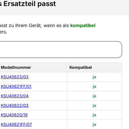
 Ersatzteil passt
sst zu Ihrem Gerät, wenn es als
kompatibel
ers.
Modellnummer
Kompatibel
KSU40623/03
ja
KSU40621FF/01
ja
KSU40623/04
ja
KSU40622/03
ja
KSU40620/19
ja
KSU40621FF/07
ja