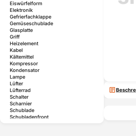
Eiswürfelform
Elektronik
Gefrierfachklappe
Gemüseschublade
Glasplatte
Griff
Heizelement
Kabel
Kältemittel
Kompressor
Kondensator
Lampe
Lüfter
Beschre
Lüfterrad
Schalter
Scharnier
Schublade
Schubladenfront
Sondersortiment
sonstige Bauteile