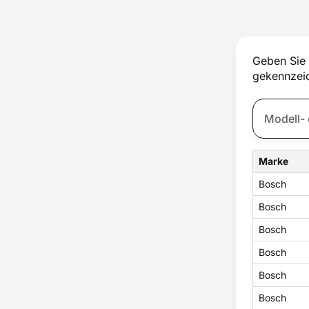
Sonstige Gehäuseteile
Temperatursensor
Thermostat
Trockner
Geben Sie 
Tür
gekennzeic
Türfach
Ventil
Ventilator
Zubehör
Marke
Bosch
Bosch
Bosch
Bosch
Bosch
Bosch