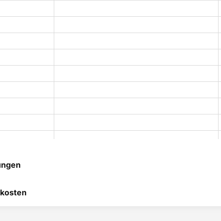
ungen
 hilft uns, uns ständig zu
kosten
 und anderen Kunden bei
heidung zu helfen.