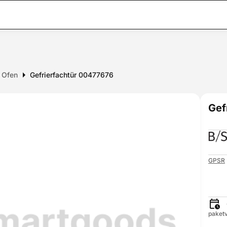
r Ofen
Gefrierfachtür 00477676
Gef
GPSR
paketv