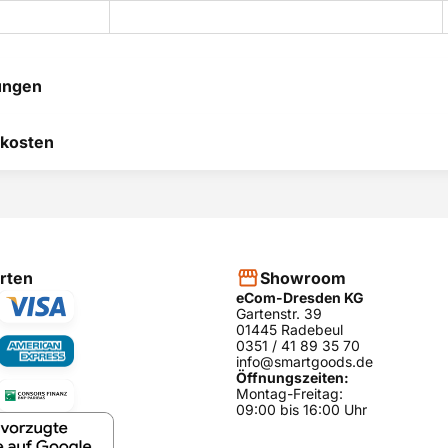
ungen
 hilft uns, uns ständig zu
kosten
 und anderen Kunden bei
heidung zu helfen.
RODUKT BEWERTEN
hier
rten
Showroom
eCom-Dresden KG
Gartenstr. 39
01445 Radebeul
0351 / 41 89 35 70
info@smartgoods.de
Öffnungszeiten:
Montag-Freitag:
09:00 bis 16:00 Uhr