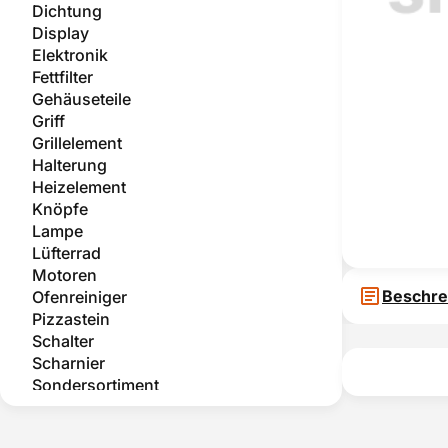
Dichtung
Display
Elektronik
Fettfilter
Gehäuseteile
Griff
Grillelement
Halterung
Heizelement
Knöpfe
Lampe
Lüfterrad
Motoren
Beschre
Ofenreiniger
Pizzastein
Schalter
Scharnier
Sondersortiment
Teleskopauszug
Temperatursensor