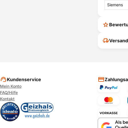
Siemens
Bewert
Ihr Feedback
Versand
verbessern
ihrer Entsc
P
Kundenservice
Zahlungsa
Mein Konto
FAQ/Hilfe
Kontakt