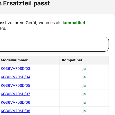
 Ersatzteil passt
sst zu Ihrem Gerät, wenn es als
kompatibel
ers.
Modellnummer
Kompatibel
KG36VV70SD/03
ja
KG36VV70SD/04
ja
KG36VV70SD/05
ja
KG36VV70SD/07
ja
KG36VV70SD/06
ja
KG36VV70SD/08
ja