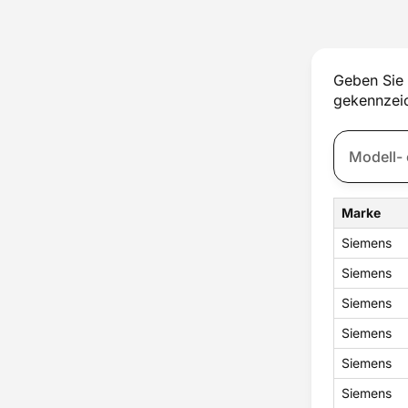
Thermostat
Tür
Türschloss
Ventilator
Geben Sie 
Wassertank
gekennzeic
Zubehör
Zündung
Marke
Siemens
Siemens
Siemens
Siemens
Siemens
Siemens