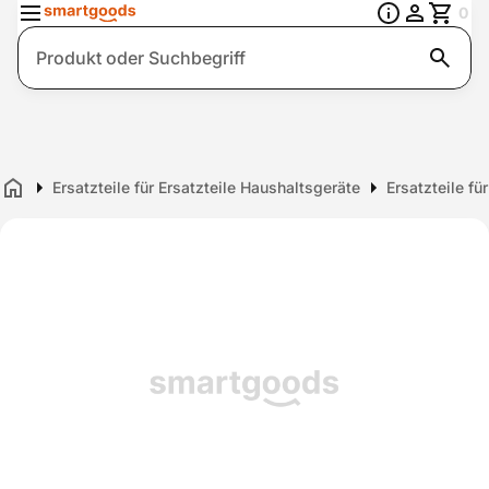
0
Suche
Ersatzteile für Ersatzteile Haushaltsgeräte
Ersatzteile f
Home