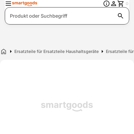
0
Suche
Ersatzteile für Ersatzteile Haushaltsgeräte
Ersatzteile fü
Home