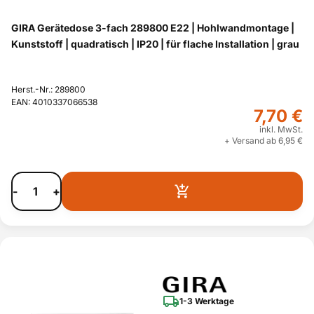
GIRA Gerätedose 3-fach 289800 E22 | Hohlwandmontage |
Kunststoff | quadratisch | IP20 | für flache Installation | grau
Herst.-Nr.: 289800
EAN: 4010337066538
7,70 €
inkl. MwSt.
+ Versand ab 6,95 €
-
+
1-3 Werktage