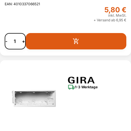
EAN: 4010337066521
5,80 €
inkl. MwSt.
+ Versand ab 6,95 €
-
+
1-3 Werktage