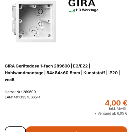
1-3 Werktage
GIRA Gerätedose 1-fach 289600 | E2/E22 |
Hohlwandmontage | 84x84x60,5mm | Kunststoff | IP20 |
weiß
Herst.-Nr.: 289600
EAN: 4010337066514
4,00 €
inkl. MwSt.
+ Versand ab 6,95 €