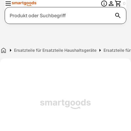
0
Suche
Ersatzteile für Ersatzteile Haushaltsgeräte
Ersatzteile fü
Home