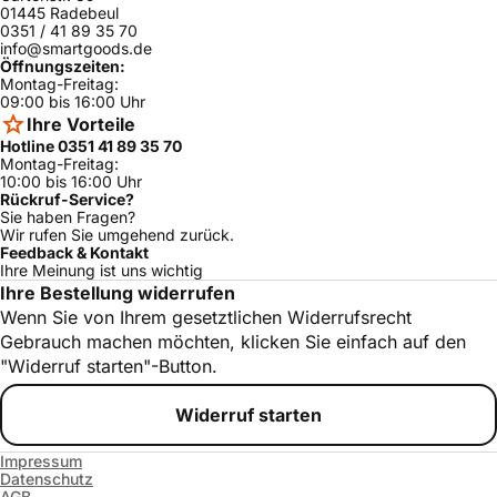
KSU49620NE/
01445 Radebeul
Bosch
ja
04
0351 / 41 89 35 70
info@smartgoods.de
KSU49620NE/
Öffnungszeiten:
Bosch
ja
02
Montag-Freitag:
09:00 bis 16:00 Uhr
KSU49621NE/
Bosch
ja
Ihre Vorteile
07
Hotline 0351 41 89 35 70
KSU49600NE
Montag-Freitag:
Bosch
ja
/07
10:00 bis 16:00 Uhr
Rückruf-Service?
KSV52620NE/
Sie haben Fragen?
Bosch
ja
04
Wir rufen Sie umgehend zurück.
Feedback & Kontakt
KSU45620NE/
Bosch
ja
Ihre Meinung ist uns wichtig
02
Ihre Bestellung widerrufen
KSU49621NE/
Wenn Sie von Ihrem gesetztlichen Widerrufsrecht
Bosch
ja
05
Gebrauch machen möchten, klicken Sie einfach auf den
KSU49621NE/
"Widerruf starten"-Button.
Bosch
ja
04
Profilo
BD2662TE/01
ja
Widerruf starten
Profilo
BD2662TE/02
ja
Impressum
Datenschutz
Profilo
BD2602TE/05
ja
AGB