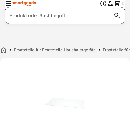
0
Suche
Ersatzteile für Ersatzteile Haushaltsgeräte
Ersatzteile fü
Home