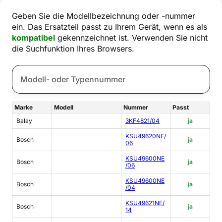
Geben Sie die Modellbezeichnung oder -nummer
ein. Das Ersatzteil passt zu Ihrem Gerät, wenn es als
kompatibel
gekennzeichnet ist. Verwenden Sie nicht
die Suchfunktion Ihres Browsers.
Marke
Modell
Nummer
Passt
Balay
3KF4821/04
ja
KSU49620NE/
Bosch
ja
06
KSU49600NE
Bosch
ja
/06
KSU49600NE
Bosch
ja
/04
KSU49621NE/
Bosch
ja
14