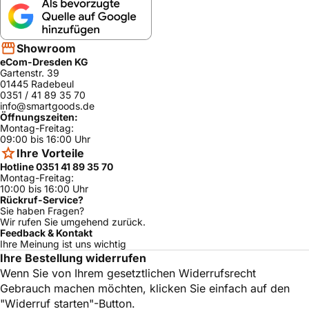
Bosch
ja
04
HBN780760F/
Bosch
ja
03
Showroom
eCom-Dresden KG
HBN780760F/
Bosch
ja
04
Gartenstr. 39
01445 Radebeul
HBN780770/0
0351 / 41 89 35 70
Bosch
ja
3
info@smartgoods.de
Öffnungszeiten:
HBN780770/0
Montag-Freitag:
Bosch
ja
4
09:00 bis 16:00 Uhr
Ihre Vorteile
HBN780770F/
Bosch
ja
03
Hotline 0351 41 89 35 70
Montag-Freitag:
HBN780770S/
10:00 bis 16:00 Uhr
Bosch
ja
03
Rückruf-Service?
Sie haben Fragen?
HBN780770S/
Wir rufen Sie umgehend zurück.
Bosch
ja
04
Feedback & Kontakt
Ihre Meinung ist uns wichtig
HBN78L750/0
Bosch
ja
Ihre Bestellung widerrufen
5
Wenn Sie von Ihrem gesetztlichen Widerrufsrecht
HBN78L750/0
Bosch
ja
Gebrauch machen möchten, klicken Sie einfach auf den
6
"Widerruf starten"-Button.