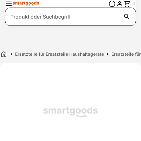
0
Suche
Ersatzteile für Ersatzteile Haushaltsgeräte
Ersatzteile fü
Home