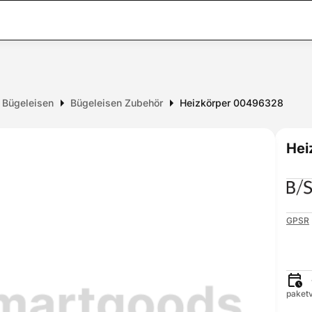
r Bügeleisen
Bügeleisen Zubehör
Heizkörper 00496328
Hei
GPSR
paketv