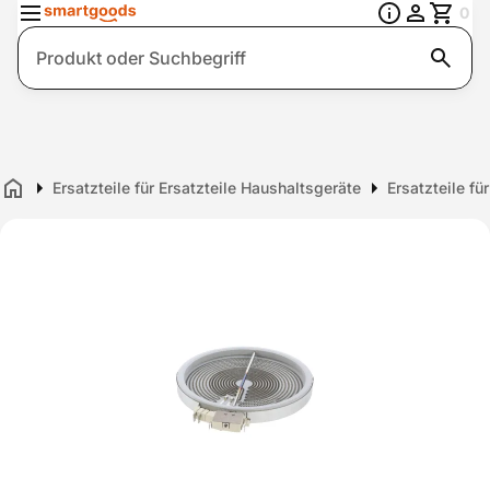
0
Suche
Ersatzteile für Ersatzteile Haushaltsgeräte
Ersatzteile fü
Home