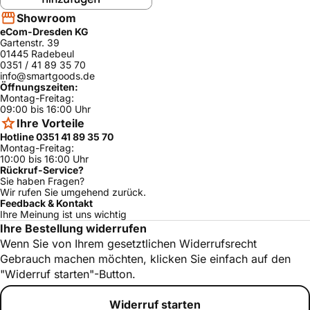
PKC801T01C/
Bosch
ja
02
Showroom
eCom-Dresden KG
PKC845T01C/
Bosch
ja
02
Gartenstr. 39
01445 Radebeul
Bosch
PKF645FP1C/03
ja
0351 / 41 89 35 70
info@smartgoods.de
PKF645E01C/
Öffnungszeiten:
Bosch
ja
01
Montag-Freitag:
09:00 bis 16:00 Uhr
PKC801N14C/
Bosch
ja
Ihre Vorteile
02
Hotline 0351 41 89 35 70
PKF645E01C/
Montag-Freitag:
Bosch
ja
02
10:00 bis 16:00 Uhr
Rückruf-Service?
NKF645P14C/
Sie haben Fragen?
Bosch
ja
02
Wir rufen Sie umgehend zurück.
Feedback & Kontakt
PKF645F17C/
Bosch
ja
Ihre Meinung ist uns wichtig
01
Ihre Bestellung widerrufen
PKN601N14C/
Wenn Sie von Ihrem gesetztlichen Widerrufsrecht
Bosch
ja
02
Gebrauch machen möchten, klicken Sie einfach auf den
PKN601T01C/
"Widerruf starten"-Button.
Bosch
ja
01
PKN601N14C/
Widerruf starten
Bosch
ja