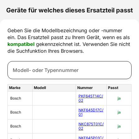
Geräte für welches dieses Ersatzteil passt
Geben Sie die Modellbezeichnung oder -nummer
ein. Das Ersatzteil passt zu Ihrem Gerät, wenn es als
kompatibel
gekennzeichnet ist. Verwenden Sie nicht
die Suchfunktion Ihres Browsers.
Marke
Modell
Nummer
Passt
PKF645T14C/
Bosch
ja
02
NKF645D17C/
Bosch
ja
01
NKC875T01C/
Bosch
ja
02
NKF645P01C/