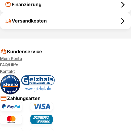
Finanzierung
HLN443051E/
Bosch
ja
01
Pitsos
P1HCB88555/02
ja
Versandkosten
P1HCB42525/
Pitsos
ja
01
P1HCB42525/
Pitsos
ja
02
Kundenservice
P1HCB42525/
Pitsos
ja
Mein Konto
03
FAQ/Hilfe
P1HCB42545/
Pitsos
ja
Kontakt
01
P1HCB42545/
Pitsos
ja
02
P1HCB48525/
Pitsos
ja
Zahlungsarten
01
P1HCB48525/
Pitsos
ja
02
P1HCB48525/
Pitsos
ja
03