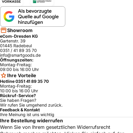
P1HCB48555/
Pitsos
ja
01
P1HCB48555/
Pitsos
ja
02
P1HCB48625/
Showroom
Pitsos
ja
01
eCom-Dresden KG
Gartenstr. 39
P1HCB48625/
Pitsos
ja
01445 Radebeul
02
0351 / 41 89 35 70
info@smartgoods.de
P1HCB48625/
Pitsos
ja
03
Öffnungszeiten:
Montag-Freitag:
P1HTB48525/
09:00 bis 16:00 Uhr
Pitsos
ja
02
Ihre Vorteile
Hotline 0351 41 89 35 70
P1HTB48525/
Pitsos
ja
Montag-Freitag:
03
10:00 bis 16:00 Uhr
Rückruf-Service?
P1HTB48555/
Pitsos
ja
02
Sie haben Fragen?
Wir rufen Sie umgehend zurück.
P1HCB88525/
Feedback & Kontakt
Pitsos
ja
01
Ihre Meinung ist uns wichtig
Ihre Bestellung widerrufen
P1HCB88555/
Pitsos
ja
01
Wenn Sie von Ihrem gesetztlichen Widerrufsrecht