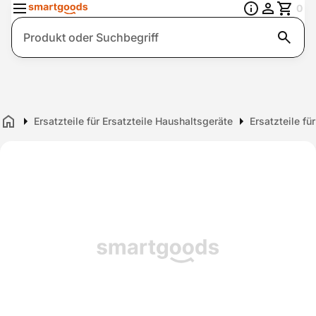
0
Suche
Ersatzteile für Ersatzteile Haushaltsgeräte
Ersatzteile fü
Home