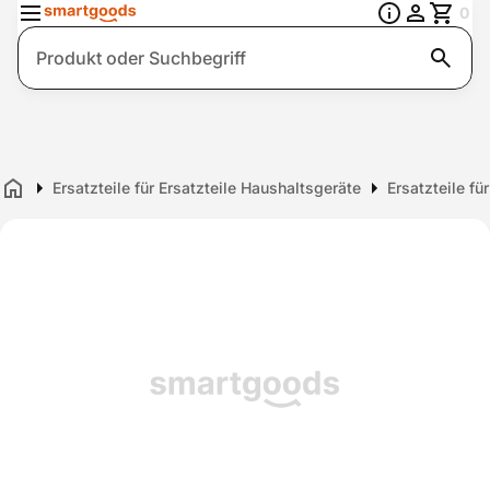
0
Suche
Ersatzteile für Ersatzteile Haushaltsgeräte
Ersatzteile f
Home