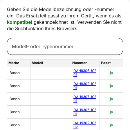
Geben Sie die Modellbezeichnung oder -nummer
ein. Das Ersatzteil passt zu Ihrem Gerät, wenn es als
kompatibel
gekennzeichnet ist. Verwenden Sie nicht
die Suchfunktion Ihres Browsers.
Marke
Modell
Nummer
Passt
DAH9306UC/
Bosch
ja
01
DAH9302UC/
Bosch
ja
01
DAH9307UC/
Bosch
ja
01
DAH9305UC/
Bosch
ja
01
DAH9302UC/
Bosch
ja
02