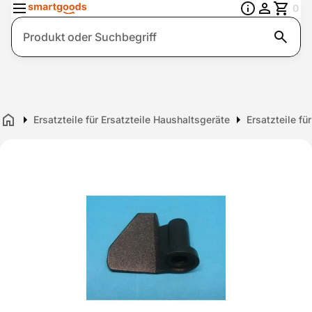
0
Suche
Ersatzteile für Ersatzteile Haushaltsgeräte
Ersatzteile fü
Home