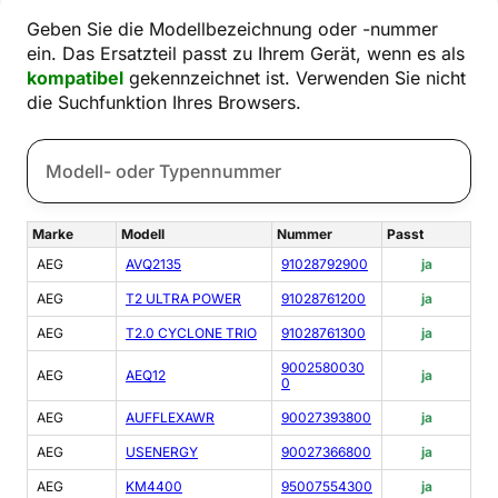
Geben Sie die Modellbezeichnung oder -nummer
ein. Das Ersatzteil passt zu Ihrem Gerät, wenn es als
kompatibel
gekennzeichnet ist. Verwenden Sie nicht
die Suchfunktion Ihres Browsers.
Marke
Modell
Nummer
Passt
AEG
AVQ2135
91028792900
ja
AEG
T2 ULTRA POWER
91028761200
ja
AEG
T2.0 CYCLONE TRIO
91028761300
ja
9002580030
AEG
AEQ12
ja
0
AEG
AUFFLEXAWR
90027393800
ja
AEG
USENERGY
90027366800
ja
AEG
KM4400
95007554300
ja