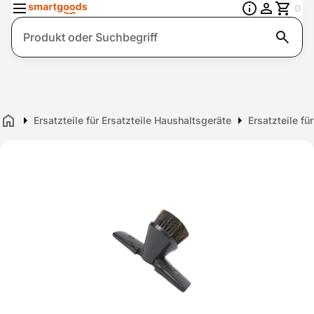
0
Suche
Ersatzteile für Ersatzteile Haushaltsgeräte
Ersatzteile f
Home