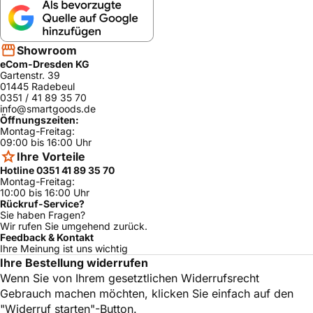
AEG
LX7-2-D6KO
90027427300
ja
9009403330
AEG
VX8-1-DB-P
ja
0
Showroom
eCom-Dresden KG
9009403350
AEG
VX8-1-D6KO
ja
Gartenstr. 39
0
01445 Radebeul
0351 / 41 89 35 70
9009403500
AEG
VX8-2-BM-P
ja
info@smartgoods.de
0
Öffnungszeiten:
Montag-Freitag:
AEG
UOECOT
90027385100
ja
09:00 bis 16:00 Uhr
AEG
LX9-2-TM-T
90315218000
ja
Ihre Vorteile
Hotline 0351 41 89 35 70
9009403620
AEG
VX8-4-CR-A
ja
Montag-Freitag:
0
10:00 bis 16:00 Uhr
Rückruf-Service?
AEG
VX8-3-DB-M
90094035100
ja
Sie haben Fragen?
Wir rufen Sie umgehend zurück.
9009403580
AEG
VX8-4-D6KO
ja
Feedback & Kontakt
0
Ihre Meinung ist uns wichtig
9009403550
Ihre Bestellung widerrufen
AEG
VX8-3-D6KO
ja
0
Wenn Sie von Ihrem gesetztlichen Widerrufsrecht
9009403520
Gebrauch machen möchten, klicken Sie einfach auf den
AEG
VX8-3-DB-P
ja
0
"Widerruf starten"-Button.