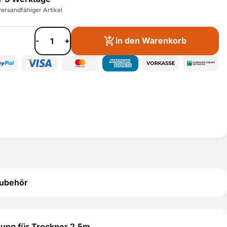
ersandfähiger Artikel
-
+
in den Warenkorb
ubehör
ung für Trockner 2,5m