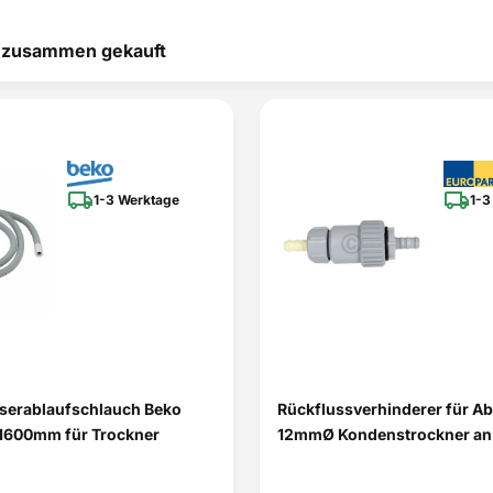
T 88800
t zusammen gekauft
T 88800
T 88800
T56847
T 59820
1-3 Werktage
1-3
T 59820
T88800
T 88800
T67680IH3
T76785IH3
T71279AC
erablaufschlauch Beko
Rückflussverhinderer für A
T56820
1600mm für Trockner
12mmØ Kondenstrockner an
T7648EXAH