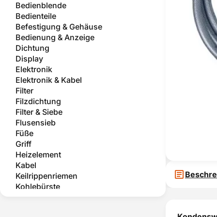
Bedienblende
Bedienteile
Befestigung & Gehäuse
Bedienung & Anzeige
Dichtung
Display
Elektronik
Elektronik & Kabel
Filter
Filzdichtung
Filter & Siebe
Flusensieb
Füße
Griff
Heizelement
Kabel
Beschre
Keilrippenriemen
Kohlebürste
Kompressor
Kondensator
Kondenswa