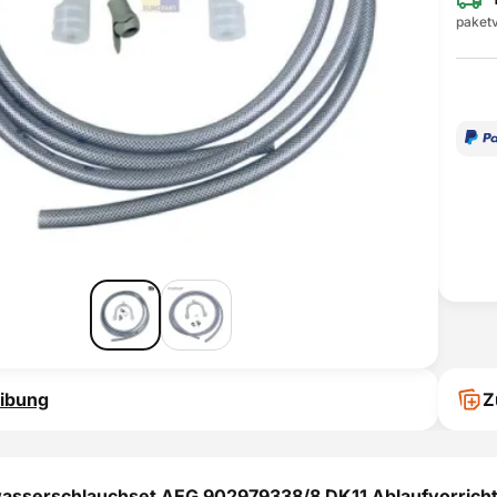
paketv
ibung
Z
sserschlauchset AEG 902979338/8 DK11 Ablaufvorricht