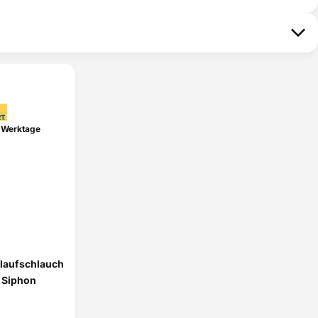
91609626800
ja
91609626801
ja
91609626901
ja
91609618301
ja
91609642000
ja
 Werktage
91609642200
ja
91609617401
ja
91609619402
ja
91609751300
ja
91609750200
ja
91609711901
ja
blaufschlauch
91609676002
ja
 Siphon
91609689000
ja