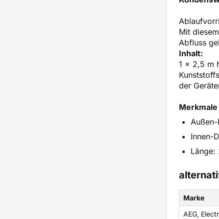
Lager
Lampe
Ablaufvor
Lüfterrad
Mit diesem
Motor
Abfluss ge
Pumpe
Inhalt:
Schalter
1 x 2,5 m 
Scharnier
Kunststoff
Sondersortiment
der Geräte
Sonstige Gehäuseteile
Spannrolle
Merkmale
Thermostat
Trommel
Außen-
Tür
Innen-
Türschloss
Länge:
Untergestell
Ventil
Verbindungsrahmen
alterna
Wassereinlauf
Wassertank
Marke
Zubehör
AEG, Electr