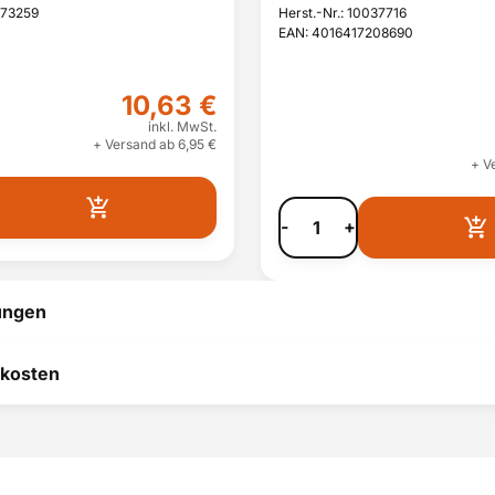
T65772IH3
973259
Herst.-Nr.: 10037716
EAN: 4016417208690
T86585IH3
T59859
10,63 €
T76485IH1
inkl. MwSt.
+ Versand ab 6,95 €
T71279AC
+ V
T57869
-
+
T7678EXIH
T65470AH1
T59868
ungen
T86585IH3
 hilft uns, uns ständig zu
kosten
T59840
 und anderen Kunden bei
T56820
heidung zu helfen.
T7648EXIH1
RODUKT BEWERTEN
T6547AH