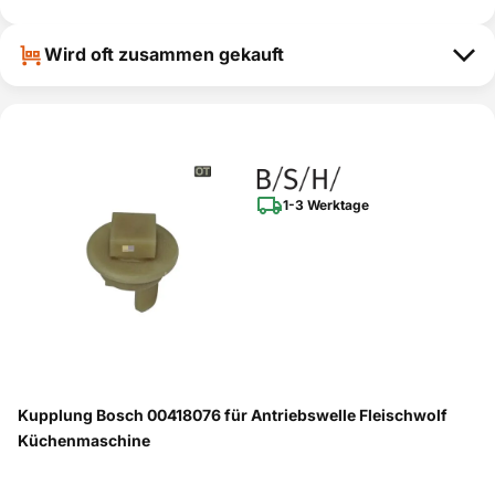
0712012013(0
Bosch
ja
0)
Wird oft zusammen gekauft
Bosch
MUZ5BS1(00)
ja
Bosch
MFW1511/04
ja
Bosch
MFW1501/02
ja
MFW1501COE
Bosch
ja
/05
1-3 Werktage
MFW1501COE
Bosch
ja
/06
Bosch
MFW1501/08
ja
Bosch
MFW1501/04
ja
Bosch
MFW1501/07
ja
Bosch
MFW1511/05
ja
Bosch
MFW1507/05
ja
Kupplung Bosch 00418076 für Antriebswelle Fleischwolf
Bosch
MFW1501/06
ja
Küchenmaschine
Bosch
MFW1545/02
ja