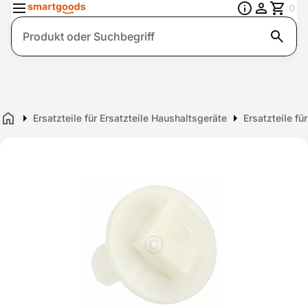
0
Suche
Ersatzteile für Ersatzteile Haushaltsgeräte
Ersatzteile fü
Home