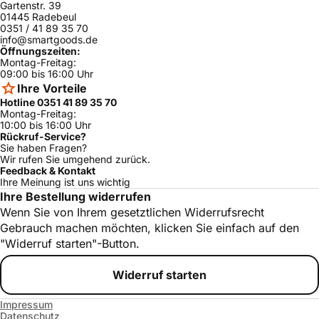
Gartenstr. 39
MUM4757CO
Bosch
Collection
ja
01445 Radebeul
E/05
0351 / 41 89 35 70
info@smartgoods.de
MUM58258/0
Bosch
ja
Öffnungszeiten:
2
Montag-Freitag:
09:00 bis 16:00 Uhr
MUM58252R
Bosch
ja
U/04
Ihre Vorteile
Hotline 0351 41 89 35 70
MUM59340G
Bosch
ja
Montag-Freitag:
B/04
10:00 bis 16:00 Uhr
Rückruf-Service?
MUM59363/0
Bosch
ja
Sie haben Fragen?
4
Wir rufen Sie umgehend zurück.
Feedback & Kontakt
MUM58231/0
Bosch
ja
4
Ihre Meinung ist uns wichtig
Ihre Bestellung widerrufen
MUM58224/0
Bosch
ja
Wenn Sie von Ihrem gesetztlichen Widerrufsrecht
4
Gebrauch machen möchten, klicken Sie einfach auf den
Bosch
MUM4485/05
ja
"Widerruf starten"-Button.
Bosch
MUM4486/01
ja
Widerruf starten
Bosch
MUM4406/05
ja
Bosch
MUM52131/02
ja
Impressum
Datenschutz