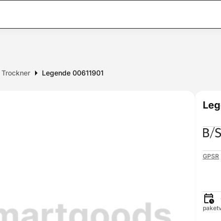
r Trockner
Legende 00611901
Leg
GPSR
paketv