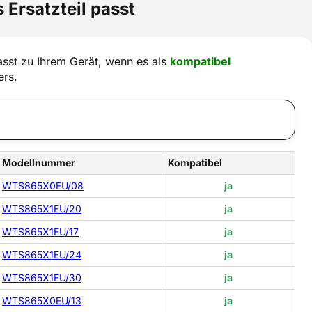
 Ersatzteil passt
sst zu Ihrem Gerät, wenn es als
kompatibel
ers.
Modellnummer
Kompatibel
WTS865X0EU/08
ja
WTS865X1EU/20
ja
WTS865X1EU/17
ja
WTS865X1EU/24
ja
WTS865X1EU/30
ja
WTS865X0EU/13
ja