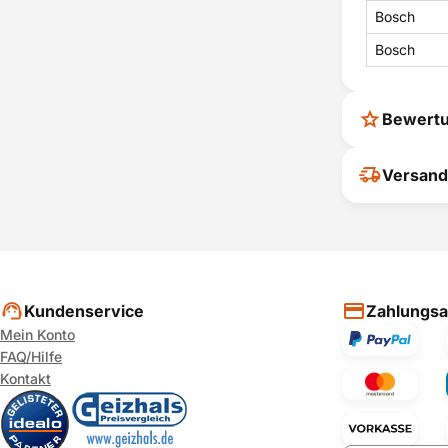
Bosch
Bosch
Bewert
Ihr Feedback
Versand
verbessern
ihrer Entsc
P
Kundenservice
Zahlungsa
Mein Konto
FAQ/Hilfe
Kontakt