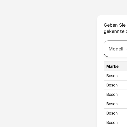
Lager
Lampe
Lüfterrad
Motor
Geben Sie 
Pumpe
gekennzeic
Schalter
Scharnier
Sondersortiment
Sonstige Gehäuseteile
Spannrolle
Thermostat
Marke
Trommel
Tür
Bosch
Türschloss
Bosch
Untergestell
Ventil
Bosch
Verbindungsrahmen
Bosch
Wassereinlauf
Wassertank
Bosch
Zubehör
Bosch