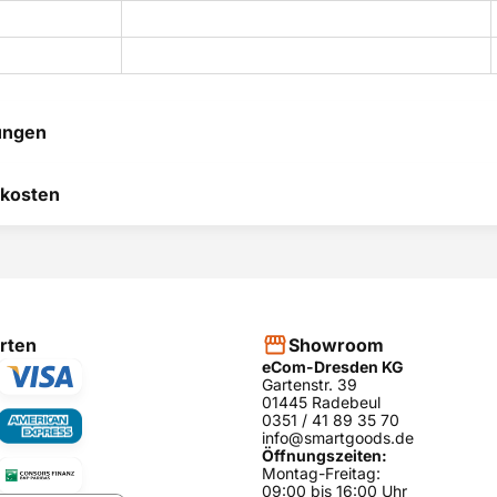
ungen
 hilft uns, uns ständig zu
kosten
 und anderen Kunden bei
heidung zu helfen.
RODUKT BEWERTEN
hier
rten
Showroom
eCom-Dresden KG
Gartenstr. 39
01445 Radebeul
0351 / 41 89 35 70
info@smartgoods.de
Öffnungszeiten:
Montag-Freitag:
09:00 bis 16:00 Uhr