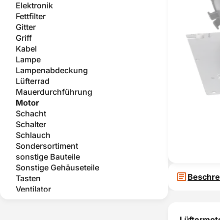
Elektronik
Fettfilter
Gitter
Griff
Kabel
Lampe
Lampenabdeckung
Lüfterrad
Mauerdurchführung
Motor
Schacht
Schalter
Schlauch
Sondersortiment
sonstige Bauteile
Sonstige Gehäuseteile
Beschre
Tasten
Ventilator
Zubehör
Lüftermot