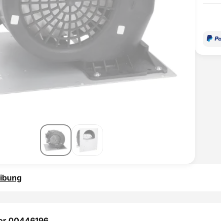
ibung
or 00446196