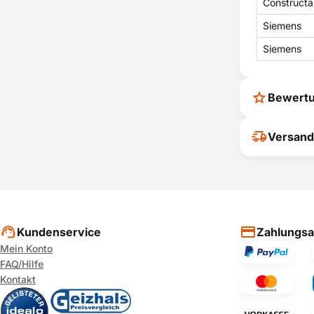
Constructa
Siemens
Siemens
Bewert
Ihr Feedback
Versand
verbessern
ihrer Entsc
P
Kundenservice
Zahlungsa
Mein Konto
FAQ/Hilfe
Kontakt