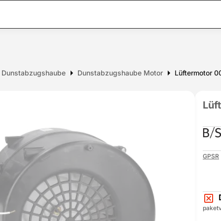
ür Dunstabzugshaube
Dunstabzugshaube Motor
Lüftermotor 
Lüf
GPSR
paketv