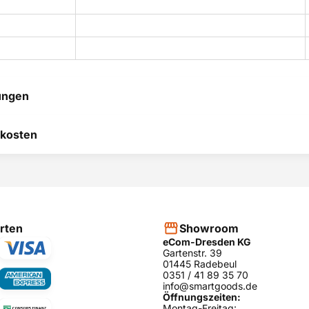
ungen
 hilft uns, uns ständig zu
kosten
 und anderen Kunden bei
heidung zu helfen.
RODUKT BEWERTEN
hier
rten
Showroom
eCom-Dresden KG
Gartenstr. 39
01445 Radebeul
0351 / 41 89 35 70
info@smartgoods.de
Öffnungszeiten:
Montag-Freitag: