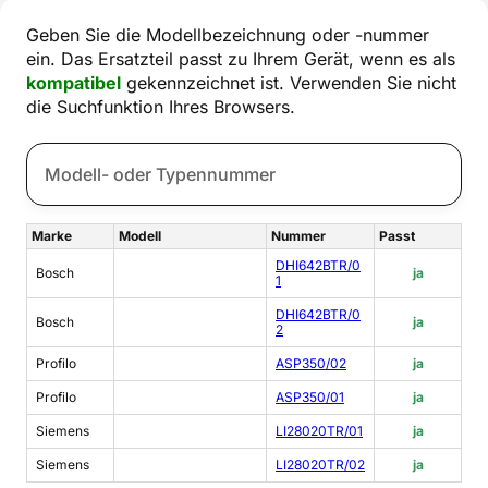
Geben Sie die Modellbezeichnung oder -nummer
ein. Das Ersatzteil passt zu Ihrem Gerät, wenn es als
kompatibel
gekennzeichnet ist. Verwenden Sie nicht
die Suchfunktion Ihres Browsers.
Marke
Modell
Nummer
Passt
DHI642BTR/0
Bosch
ja
1
DHI642BTR/0
Bosch
ja
2
Profilo
ASP350/02
ja
Profilo
ASP350/01
ja
Siemens
LI28020TR/01
ja
Siemens
LI28020TR/02
ja