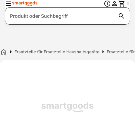
0
Suche
Ersatzteile für Ersatzteile Haushaltsgeräte
Ersatzteile f
Home