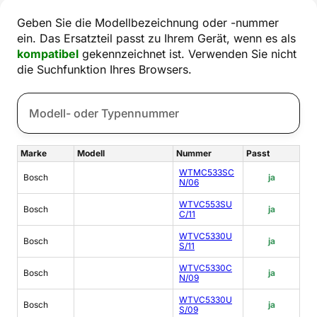
Geben Sie die Modellbezeichnung oder -nummer
ein. Das Ersatzteil passt zu Ihrem Gerät, wenn es als
kompatibel
gekennzeichnet ist. Verwenden Sie nicht
die Suchfunktion Ihres Browsers.
Marke
Modell
Nummer
Passt
WTMC533SC
Bosch
ja
N/06
WTVC553SU
Bosch
ja
C/11
WTVC5330U
Bosch
ja
S/11
WTVC5330C
Bosch
ja
N/09
WTVC5330U
Bosch
ja
S/09