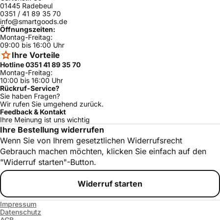
01445 Radebeul
WTVC853PU
0351 / 41 89 35 70
Bosch
ja
C/09
info@smartgoods.de
Öffnungszeiten:
WTVC6530U
Montag-Freitag:
Bosch
ja
C/10
09:00 bis 16:00 Uhr
Ihre Vorteile
WTVC8530U
Bosch
ja
C/10
Hotline 0351 41 89 35 70
Montag-Freitag:
WTVC6330U
10:00 bis 16:00 Uhr
Bosch
ja
S/10
Rückruf-Service?
Sie haben Fragen?
WTVC553CU
Wir rufen Sie umgehend zurück.
Bosch
ja
C/10
Feedback & Kontakt
Ihre Meinung ist uns wichtig
WTVC533SC
Bosch
ja
Ihre Bestellung widerrufen
N/10
Wenn Sie von Ihrem gesetztlichen Widerrufsrecht
WTVC533CU
Bosch
ja
Gebrauch machen möchten, klicken Sie einfach auf den
S/10
"Widerruf starten"-Button.
WTVC5330U
Bosch
ja
S/10
Widerruf starten
WTVC833PU
Bosch
ja
S/10
Impressum
WTVC553SU
Datenschutz
Bosch
ja
C/10
AGB