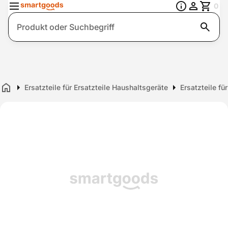
0
Suche
Ersatzteile für Ersatzteile Haushaltsgeräte
Ersatzteile fü
Home