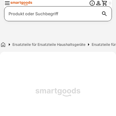
0
Suche
Ersatzteile für Ersatzteile Haushaltsgeräte
Ersatzteile f
Home