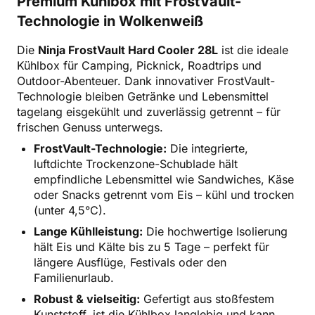
Premium Kühlbox mit FrostVault-
Technologie in Wolkenweiß
Die
Ninja FrostVault Hard Cooler 28L
ist die ideale
Kühlbox für Camping, Picknick, Roadtrips und
Outdoor-Abenteuer. Dank innovativer FrostVault-
Technologie bleiben Getränke und Lebensmittel
tagelang eisgekühlt und zuverlässig getrennt – für
frischen Genuss unterwegs.
FrostVault-Technologie:
Die integrierte,
luftdichte Trockenzone-Schublade hält
empfindliche Lebensmittel wie Sandwiches, Käse
oder Snacks getrennt vom Eis – kühl und trocken
(unter 4,5°C).
Lange Kühlleistung:
Die hochwertige Isolierung
hält Eis und Kälte bis zu 5 Tage – perfekt für
längere Ausflüge, Festivals oder den
Familienurlaub.
Robust & vielseitig:
Gefertigt aus stoßfestem
Kunststoff, ist die Kühlbox langlebig und kann