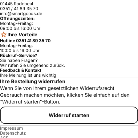
Bosch
HES5042C/01
ja
01445 Radebeul
0351 / 41 89 35 70
HBN5460UC/
info@smartgoods.de
Bosch
ja
01
Öffnungszeiten:
Montag-Freitag:
Bosch
HES5052U/01
ja
09:00 bis 16:00 Uhr
Ihre Vorteile
Bosch
HDI7152U/01
ja
Hotline 0351 41 89 35 70
Bosch
HES7062U/01
ja
Montag-Freitag:
10:00 bis 16:00 Uhr
Bosch
HDI7052U/01
ja
Rückruf-Service?
Sie haben Fragen?
HBN3560UC/
Wir rufen Sie umgehend zurück.
Bosch
ja
01
Feedback & Kontakt
Ihre Meinung ist uns wichtig
Bosch
HES5022U/01
ja
Ihre Bestellung widerrufen
Wenn Sie von Ihrem gesetztlichen Widerrufsrecht
Bosch
HES5042U/01
ja
Gebrauch machen möchten, klicken Sie einfach auf den
HBL3460UC/
Bosch
ja
"Widerruf starten"-Button.
01
Bosch
HES3052C/01
ja
Widerruf starten
Bosch
HES5062C/01
ja
Impressum
Bosch
HDI7132C/01
ja
Datenschutz
AGB