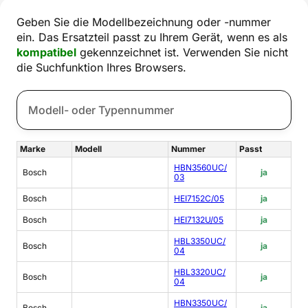
Geben Sie die Modellbezeichnung oder -nummer
ein. Das Ersatzteil passt zu Ihrem Gerät, wenn es als
kompatibel
gekennzeichnet ist. Verwenden Sie nicht
die Suchfunktion Ihres Browsers.
Marke
Modell
Nummer
Passt
HBN3560UC/
Bosch
ja
03
Bosch
HEI7152C/05
ja
Bosch
HEI7132U/05
ja
HBL3350UC/
Bosch
ja
04
HBL3320UC/
Bosch
ja
04
HBN3350UC/
Bosch
ja