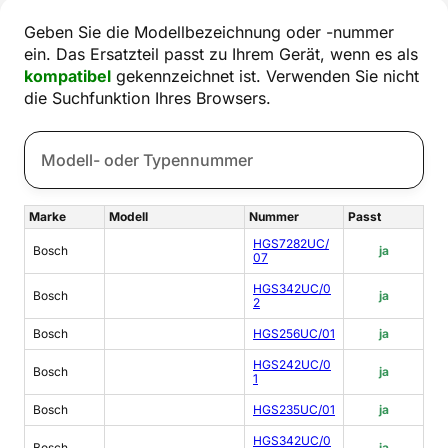
Geben Sie die Modellbezeichnung oder -nummer
ein. Das Ersatzteil passt zu Ihrem Gerät, wenn es als
kompatibel
gekennzeichnet ist. Verwenden Sie nicht
die Suchfunktion Ihres Browsers.
Marke
Modell
Nummer
Passt
HGS7282UC/
Bosch
ja
07
HGS342UC/0
Bosch
ja
2
Bosch
HGS256UC/01
ja
HGS242UC/0
Bosch
ja
1
Bosch
HGS235UC/01
ja
HGS342UC/0
Bosch
ja