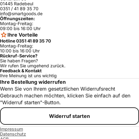
01445 Radebeul
HGS345UC/0
Bosch
ja
0351 / 41 89 35 70
2
info@smartgoods.de
HGS246UC/0
Öffnungszeiten:
Bosch
ja
2
Montag-Freitag:
09:00 bis 16:00 Uhr
HGS247UC/0
Ihre Vorteile
Bosch
ja
2
Hotline 0351 41 89 35 70
Montag-Freitag:
HGS446UC/0
Bosch
ja
2
10:00 bis 16:00 Uhr
Rückruf-Service?
HGS232UC/0
Sie haben Fragen?
Bosch
ja
2
Wir rufen Sie umgehend zurück.
Feedback & Kontakt
HGS236UC/0
Ihre Meinung ist uns wichtig
Bosch
ja
2
Ihre Bestellung widerrufen
HGS436UC/0
Wenn Sie von Ihrem gesetztlichen Widerrufsrecht
Bosch
ja
1
Gebrauch machen möchten, klicken Sie einfach auf den
"Widerruf starten"-Button.
HGS255UC/0
Bosch
ja
2
Widerruf starten
HGS346UC/0
Bosch
ja
2
Impressum
HGS7132UC/0
Bosch
ja
Datenschutz
3
AGB