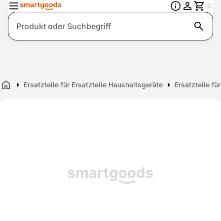
0
Suche
Ersatzteile für Ersatzteile Haushaltsgeräte
Ersatzteile fü
Home