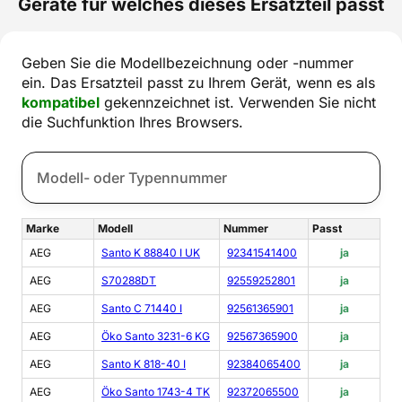
Geräte für welches dieses Ersatzteil passt
Geben Sie die Modellbezeichnung oder -nummer
ein. Das Ersatzteil passt zu Ihrem Gerät, wenn es als
kompatibel
gekennzeichnet ist. Verwenden Sie nicht
die Suchfunktion Ihres Browsers.
Marke
Modell
Nummer
Passt
AEG
Santo K 88840 I UK
92341541400
ja
AEG
S70288DT
92559252801
ja
AEG
Santo C 71440 I
92561365901
ja
AEG
Öko Santo 3231-6 KG
92567365900
ja
AEG
Santo K 818-40 I
92384065400
ja
AEG
Öko Santo 1743-4 TK
92372065500
ja