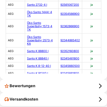
AEG
Santo 2732-4 I
92561067200
ja
Öko Santo 1444-4
AEG
92354566900
ja
TK
Öko Santo
AEG
Super&shy;1573-4
92362866900
ja
TK
Öko Santo
AEG
Super&shy;2573-4
92344865402
ja
KA
AEG
Santo K 88800 I
92352160800
ja
AEG
Santo K 88840 I
92345461800
ja
AEG
Santo K 8-12-40 I
92345660500
ja
AEG
Santo K 91240 I
92345661800
ja
AEG
Santo K 91240 I
92345660600
ja
Bewertungen
AEG
S53220CSX2
92505330001
ja
AEG
S33400CSS0
92503159205
ja
Versandkosten
AEG
S53620CSX2
92505355206
ja