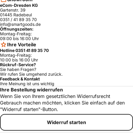
eCom-Dresden KG
AEG
SCE81824NC
92551603701
ja
Gartenstr. 39
01445 Radebeul
AEG
Santo U 86040-1 I
92345365900
ja
0351 / 41 89 35 70
info@smartgoods.de
AEG
S173TK4
93300214602
ja
Öffnungszeiten:
Montag-Freitag:
AEG
Santo K 98840 I
92345461200
ja
09:00 bis 16:00 Uhr
Ihre Vorteile
AEG
Santo K 88800 I CH
92341535500
ja
Hotline 0351 41 89 35 70
Montag-Freitag:
AEG
S80312KG28
92593161801
ja
10:00 bis 16:00 Uhr
AEG
SCS81800F0
92570169902
ja
Rückruf-Service?
Sie haben Fragen?
Öko Santo
Wir rufen Sie umgehend zurück.
AEG
Super&shy;1573-6
92362868300
ja
Feedback & Kontakt
TK
Ihre Meinung ist uns wichtig
Ihre Bestellung widerrufen
AEG
Santo K 71240 I
92375370200
ja
Wenn Sie von Ihrem gesetztlichen Widerrufsrecht
AEG
Santo K 91240-4 E
92345960400
ja
Gebrauch machen möchten, klicken Sie einfach auf den
"Widerruf starten"-Button.
AEG
Santo K 98840-4 I
92345462400
ja
AEG
Santo 74160 TK
92362902200
ja
Widerruf starten
AEG
Santo K 81200 I UK
92341539700
ja