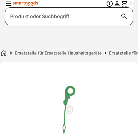
0
Suche
Ersatzteile für Ersatzteile Haushaltsgeräte
Ersatzteile fü
Home