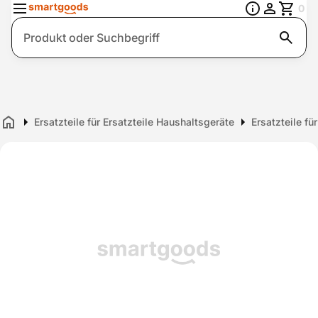
0
Suche
Ersatzteile für Ersatzteile Haushaltsgeräte
Ersatzteile fü
Home