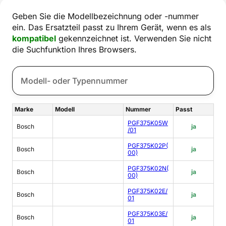
Geben Sie die Modellbezeichnung oder -nummer
ein. Das Ersatzteil passt zu Ihrem Gerät, wenn es als
kompatibel
gekennzeichnet ist. Verwenden Sie nicht
die Suchfunktion Ihres Browsers.
Marke
Modell
Nummer
Passt
PGF375K05W
Bosch
ja
/01
PGF375K02P(
Bosch
ja
00)
PGF375K02N(
Bosch
ja
00)
PGF375K02E/
Bosch
ja
01
PGF375K03E/
Bosch
ja
01