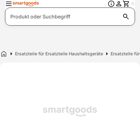
0
Suche
Ersatzteile für Ersatzteile Haushaltsgeräte
Ersatzteile fü
Home